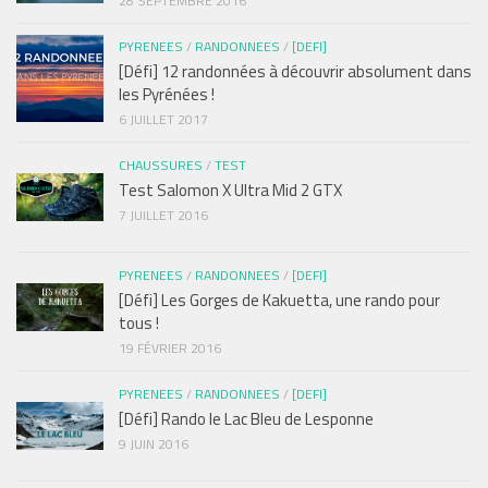
28 SEPTEMBRE 2016
PYRENEES
/
RANDONNEES
/
[DEFI]
[Défi] 12 randonnées à découvrir absolument dans
les Pyrénées !
6 JUILLET 2017
CHAUSSURES
/
TEST
Test Salomon X Ultra Mid 2 GTX
7 JUILLET 2016
PYRENEES
/
RANDONNEES
/
[DEFI]
[Défi] Les Gorges de Kakuetta, une rando pour
tous !
19 FÉVRIER 2016
PYRENEES
/
RANDONNEES
/
[DEFI]
[Défi] Rando le Lac Bleu de Lesponne
9 JUIN 2016