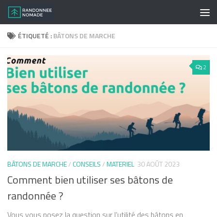
Skip to content
ÉTIQUETÉ :
BÂTONS DE MARCHE
2
BÂTONS DE MARCHE
/
CONSEILS
/
MATERIEL
30 AOÛT 2023
Comment bien utiliser ses bâtons de
randonnée ?
Vous vous posez la question sur l’utilité des bâtons en