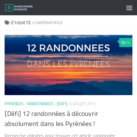
Skip to content
ÉTIQUETÉ :
L’IMPÉRATRICE
14
PYRENEES
/
RANDONNEES
/
[DEFI]
6 JUILLET 2017
[Défi] 12 randonnées à découvrir
absolument dans les Pyrénées !
Recherche utilisées pour trouver cet article :randonnée