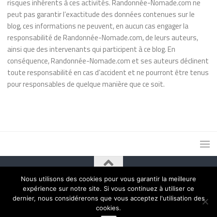
risques inhérents à ces activités. Randonnée-Nomade.com ne
peut pas garantir l’exactitude des données contenues sur le
blog, ces informations ne peuvent, en aucun cas engager la
responsabilité de Randonnée-Nomade.com, de leurs auteurs,
ainsi que des intervenants qui participent à ce blog. En
conséquence, Randonnée-Nomade.com et ses auteurs déclinent
toute responsabilité en cas d’accident et ne pourront être tenus
pour responsables de quelque manière que ce soit.
Nous utilisons des cookies pour vous garantir la meilleure
Fièrement propulsé par
- Conçu par
Thème Hueman
expérience sur notre site. Si vous continuez à utiliser ce
dernier, nous considérerons que vous acceptez l'utilisation des
cookies.