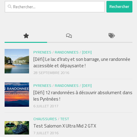
Rechercher :
PYRENEES
/
RANDONNEES
/
[DEFI]
[Défi] Le lac d’Iraty et son barrage, une randonnée
accessible et dépaysante !
28 SEPTEMBRE 2016
PYRENEES
/
RANDONNEES
/
[DEFI]
[Défi] 12 randonnées à découvrir absolument dans
les Pyrénées !
6 JUILLET 2017
CHAUSSURES
/
TEST
Test Salomon X Ultra Mid 2 GTX
7 JUILLET 2016