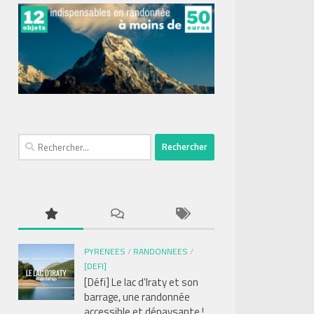
Rechercher :
PYRENEES
/
RANDONNEES
/
[DEFI]
[Défi] Le lac d’Iraty et son
barrage, une randonnée
accessible et dépaysante !