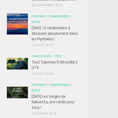
28 SEPTEMBRE 2016
PYRENEES
/
RANDONNEES
/
[DEFI]
[Défi] 12 randonnées à
découvrir absolument dans
les Pyrénées !
6 JUILLET 2017
CHAUSSURES
/
TEST
Test Salomon X Ultra Mid 2
GTX
7 JUILLET 2016
PYRENEES
/
RANDONNEES
/
[DEFI]
[Défi] Les Gorges de
Kakuetta, une rando pour
tous !
19 FÉVRIER 2016