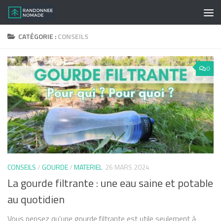
Skip to content
CATÉGORIE :
CONSEILS
0
CONSEILS
/
GOURDE
/
MATERIEL
26 MARS 2024
La gourde filtrante : une eau saine et potable
au quotidien
Vous pensez qu’une gourde filtrante est utile seulement à