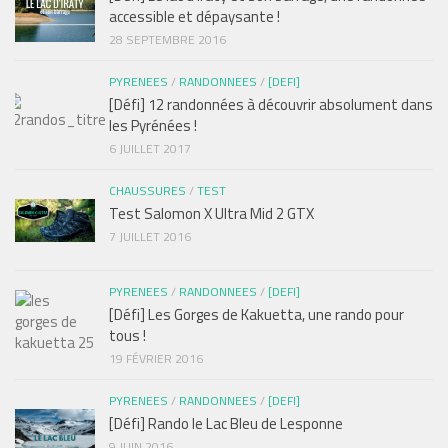
accessible et dépaysante !
28 SEPTEMBRE 2016
PYRENEES
/
RANDONNEES
/
[DEFI]
[Défi] 12 randonnées à découvrir absolument dans
les Pyrénées !
6 JUILLET 2017
CHAUSSURES
/
TEST
Test Salomon X Ultra Mid 2 GTX
7 JUILLET 2016
PYRENEES
/
RANDONNEES
/
[DEFI]
[Défi] Les Gorges de Kakuetta, une rando pour
tous !
19 FÉVRIER 2016
PYRENEES
/
RANDONNEES
/
[DEFI]
[Défi] Rando le Lac Bleu de Lesponne
9 JUIN 2016