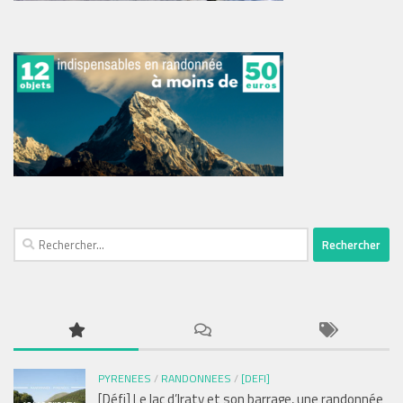
Rechercher :
PYRENEES
/
RANDONNEES
/
[DEFI]
[Défi] Le lac d’Iraty et son barrage, une randonnée