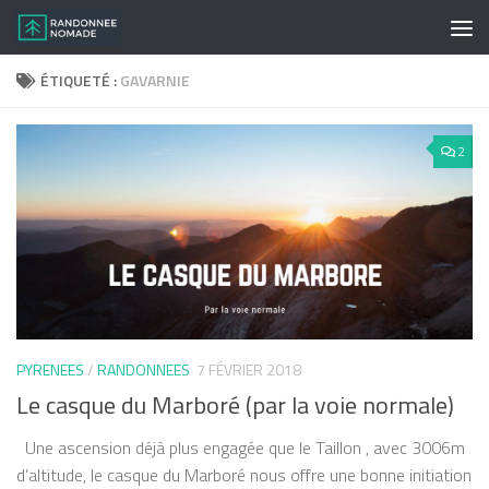
Skip to content
ÉTIQUETÉ :
GAVARNIE
2
PYRENEES
/
RANDONNEES
7 FÉVRIER 2018
Le casque du Marboré (par la voie normale)
Une ascension déjà plus engagée que le Taillon , avec 3006m
d’altitude, le casque du Marboré nous offre une bonne initiation