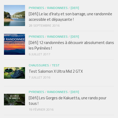
PYRENEES
/
RANDONNEES
/
[DEFI]
[Défi] Le lac d’Iraty et son barrage, une randonnée
accessible et dépaysante !
28 SEPTEMBRE 2016
PYRENEES
/
RANDONNEES
/
[DEFI]
[Défi] 12 randonnées à découvrir absolument dans
les Pyrénées !
6 JUILLET 2017
CHAUSSURES
/
TEST
Test Salomon X Ultra Mid 2 GTX
7 JUILLET 2016
PYRENEES
/
RANDONNEES
/
[DEFI]
[Défi] Les Gorges de Kakuetta, une rando pour
tous !
19 FÉVRIER 2016