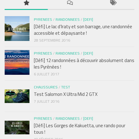
PYRENEES
/
RANDONNEES
/
[DEFI]
[Défi] Le lac d’Iraty et son barrage, une randonnée
accessible et dépaysante !
28 SEPTEMBRE 2016
PYRENEES
/
RANDONNEES
/
[DEFI]
[Défi] 12 randonnées à découvrir absolument dans
les Pyrénées !
6 JUILLET 2017
CHAUSSURES
/
TEST
Test Salomon X Ultra Mid 2 GTX
7 JUILLET 2016
PYRENEES
/
RANDONNEES
/
[DEFI]
[Défi] Les Gorges de Kakuetta, une rando pour
tous !