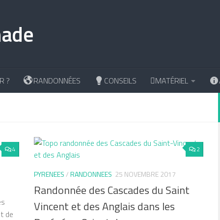
R ?
RANDONNÉES
CONSEILS
MATÉRIEL
4
2
PYRENEES
/
RANDONNEES
25 NOVEMBRE 2017
Randonnée des Cascades du Saint
es
Vincent et des Anglais dans les
t de