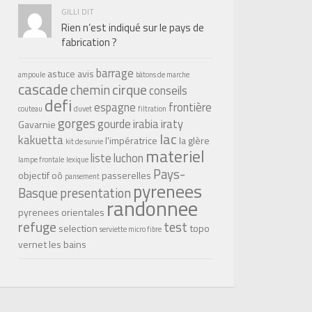
GILLI DIT
Rien n’est indiqué sur le pays de
fabrication ?
barrage
astuce
avis
ampoule
bâtons de marche
cascade
cirque
chemin
conseils
defi
espagne
frontière
couteau
duvet
filtration
gorges
gourde
irabia
iraty
Gavarnie
lac
kakuetta
l'impératrice
la glère
kit de survie
materiel
liste
luchon
lampe frontale
lexique
Pays-
objectif
oô
passerelles
pansement
pyrenees
Basque
presentation
randonnee
pyrenees orientales
refuge
test
selection
topo
serviette micro fibre
vernet les bains