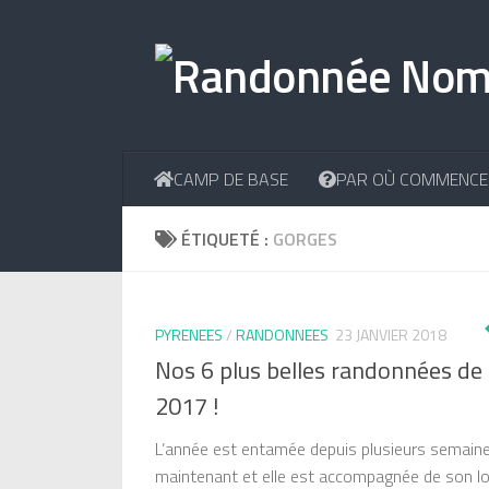
Skip to content
CAMP DE BASE
PAR OÙ COMMENCE
ÉTIQUETÉ :
GORGES
PYRENEES
/
RANDONNEES
23 JANVIER 2018
Nos 6 plus belles randonnées de
2017 !
L’année est entamée depuis plusieurs semain
maintenant et elle est accompagnée de son lo