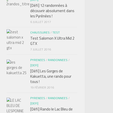
[Défi] 12 randonnées à
découvrir absolument dans
les Pyrénées !
6 JUILLET 2017
CHAUSSURES
/
TEST
Test Salomon X Ultra Mid 2
GTX
7 JUILLET 2016
PYRENEES
/
RANDONNEES
/
[DEFI]
[Défi] Les Gorges de
Kakuetta, une rando pour
tous !
19 FÉVRIER 2016
PYRENEES
/
RANDONNEES
/
[DEFI]
[Défi] Rando le Lac Bleu de