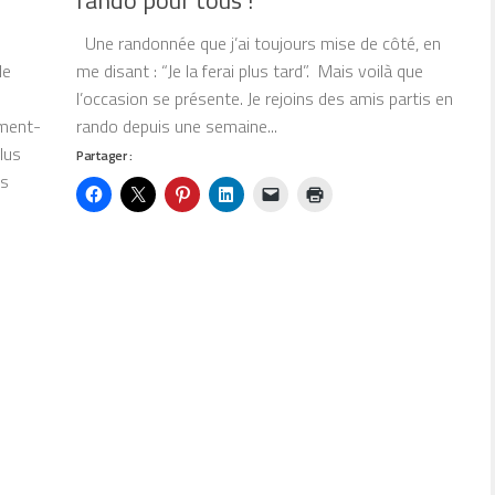
rando pour tous !
Une randonnée que j’ai toujours mise de côté, en
de
me disant : “Je la ferai plus tard”. Mais voilà que
l’occasion se présente. Je rejoins des amis partis en
ment-
rando depuis une semaine...
lus
Partager :
es