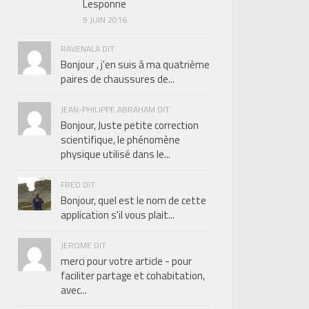
Lesponne
9 JUIN 2016
RAVENALA DIT
Bonjour , j'en suis à ma quatrième
paires de chaussures de...
JEAN-PHILIPPE ABRAHAM DIT
Bonjour, Juste petite correction
scientifique, le phénomène
physique utilisé dans le...
FRED DIT
Bonjour, quel est le nom de cette
application s'il vous plait...
JEROME DIT
merci pour votre article - pour
faciliter partage et cohabitation,
avec...