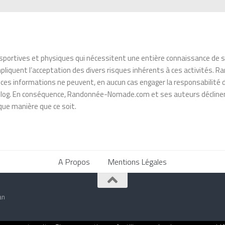
sportives et physiques qui nécessitent une entière connaissance de se
es impliquent l’acceptation des divers risques inhérents à ces activité
, ces informations ne peuvent, en aucun cas engager la responsabili
e blog. En conséquence, Randonnée-Nomade.com et ses auteurs déclinen
ue manière que ce soit.
A Propos
Mentions Légales
an