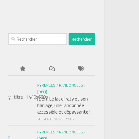
Rechercher :
PYRENEES
/
RANDONNEES
/
[DEFI]
[Défi] Le lac d’Iraty et son
barrage, une randonnée
accessible et dépaysante !
28 SEPTEMBRE 2016
PYRENEES
/
RANDONNEES
/
[DEFI]