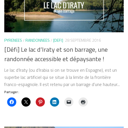
PYRENEES
/
RANDONNEES
/
[DEFI]
28 SEPTEMBRE 2016
[Défi] Le lac d’Iraty et son barrage, une
randonnée accessible et dépaysante !
Le lac d’Iraty (ou d’Irabia si on se trouve en Espagne), est un
superbe lac artificiel qui se situe à la limite de la frontière
franco-espagnole. Il est retenu par un barrage d’une hauteur...
Partager :