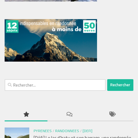
Rechercher :
PYRENEES
/
RANDONNEES
/
[DEFI]
[Défi] Le lac d’Iraty et son barrage, une randonnée