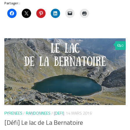
Partager :
0
PYRENEES
/
RANDONNEES
/
[DEFI]
14 MARS 2016
[Défi] Le lac de La Bernatoire