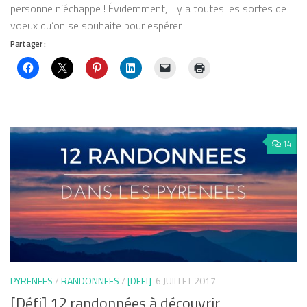
personne n’échappe ! Évidemment, il y a toutes les sortes de
voeux qu’on se souhaite pour espérer...
Partager :
14
PYRENEES
/
RANDONNEES
/
[DEFI]
6 JUILLET 2017
[Défi] 12 randonnées à découvrir