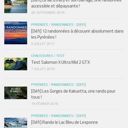
accessible et dépaysante !
28 SEPTEMBRE 2016
PYRENEES
/
RANDONNEES
/
[DEFI]
[Défi] 12 randonnées à découvrir absolument dans
les Pyrénées !
6 JUILLET 2017
CHAUSSURES
/
TEST
Test Salomon X Ultra Mid 2 GTX
7 JUILLET 2016
PYRENEES
/
RANDONNEES
/
[DEFI]
[Défi] Les Gorges de Kakuetta, une rando pour
tous !
19 FÉVRIER 2016
PYRENEES
/
RANDONNEES
/
[DEFI]
[Défi] Rando le Lac Bleu de Lesponne