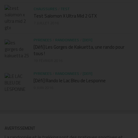
CHAUSSURES
/
TEST
Test Salomon X Ultra Mid 2 GTX
7 JUILLET 2016
PYRENEES
/
RANDONNEES
/
[DEFI]
[Défi] Les Gorges de Kakuetta, une rando pour
tous !
19 FÉVRIER 2016
PYRENEES
/
RANDONNEES
/
[DEFI]
[Défi] Rando le Lac Bleu de Lesponne
9 JUIN 2016
AVERTISSEMENT
La randonnée et le trekking sont des pratiques sportives et