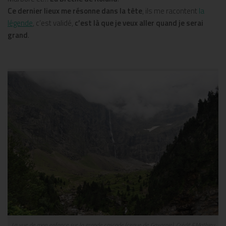
Ce dernier lieux me résonne dans la tête
, ils me racontent
la
légende
, c’est validé,
c’est là que je veux aller quand je serai
grand
.
La vue de mon enfance sur la grande cascade (cirque de Gavarnie). Crédit F.Mathieu