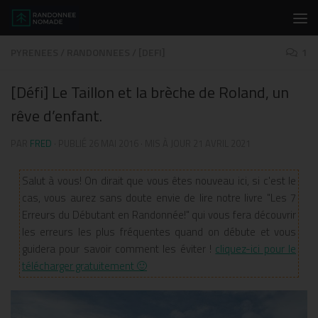
Skip to content
PYRENEES
/
RANDONNEES
/
[DEFI]
1
[Défi] Le Taillon et la brèche de Roland, un
rêve d’enfant.
PAR
FRED
· PUBLIÉ
26 MAI 2016
· MIS À JOUR
21 AVRIL 2021
Salut à vous! On dirait que vous êtes nouveau ici, si c'est le
cas, vous aurez sans doute envie de lire notre livre "Les 7
Erreurs du Débutant en Randonnée!" qui vous fera découvrir
les erreurs les plus fréquentes quand on débute et vous
guidera pour savoir comment les éviter !
cliquez-ici pour le
télécharger gratuitement 🙂