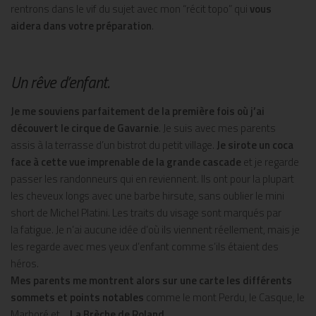
rentrons dans le vif du sujet avec mon “récit topo” qui
vous
aidera dans votre préparation
.
Un rêve d’enfant.
Je me souviens parfaitement de la première fois où j’ai
découvert le cirque de Gavarnie
. Je suis avec mes parents
assis à la terrasse d’un bistrot du petit village.
Je sirote un coca
face à cette vue imprenable de la grande cascade
et je regarde
passer les randonneurs qui en reviennent. Ils ont pour la plupart
les cheveux longs avec une barbe hirsute, sans oublier le mini
short de Michel Platini. Les traits du visage sont marqués par
la fatigue. Je n’ai aucune idée d’où ils viennent réellement, mais je
les regarde avec mes yeux d’enfant comme s’ils étaient des
héros.
Mes parents me montrent alors sur une carte
les différents
sommets et points notables
comme le mont Perdu, le Casque, le
Marboré et…
La Brèche de Roland
.