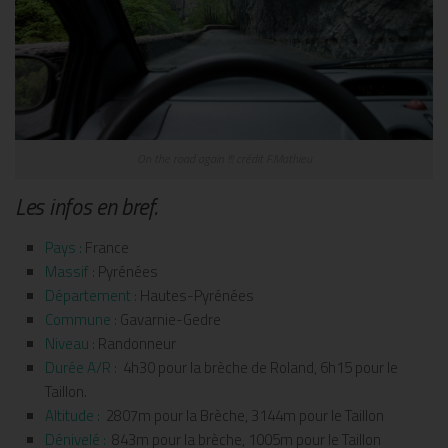
On the road again !!! crédit F.Mathieu
Les infos en bref.
Pays :
France
Massif :
Pyrénées
Département :
Hautes-Pyrénées
Commune :
Gavarnie-Gedre
Niveau :
Randonneur
Durée A/R :
4h30 pour la brèche de Roland, 6h15 pour le
Taillon.
Altitude :
2807m pour la Brèche, 3144m pour le Taillon
Dénivelé :
843m pour la brèche, 1005m pour le Taillon