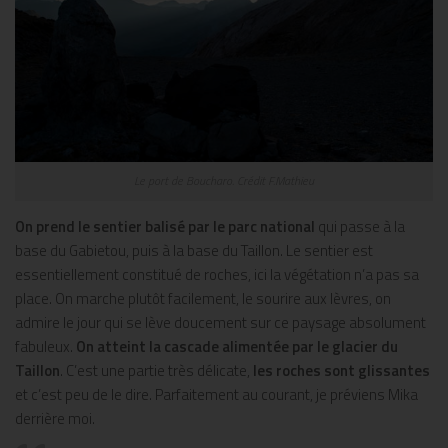
Le port de Boucharo. Crédit F.Mathieu
On prend le sentier balisé par le parc national
qui passe à la
base du Gabietou, puis à la base du Taillon. Le sentier est
essentiellement constitué de roches, ici la végétation n’a pas sa
place. On marche plutôt facilement, le sourire aux lèvres, on
admire le jour qui se lève doucement sur ce paysage absolument
fabuleux.
On atteint la cascade alimentée par le glacier du
Taillon
. C’est une partie très délicate,
les roches sont glissantes
et c’est peu de le dire. Parfaitement au courant, je préviens Mika
derrière moi.