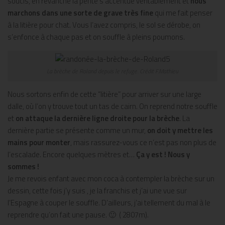
soucis, en revanche la pente s’accentue véritablement et
nous
marchons dans une sorte de grave très fine
qui me fait penser
à la litière pour chat. Vous l’avez compris, le sol se dérobe, on
s’enfonce à chaque pas et on souffle à pleins poumons.
La brèche de Roland depuis le refuge. Crédit F.Mathieu
Nous sortons enfin de cette “litière” pour arriver sur une large
dalle, où l’on y trouve tout un tas de cairn. On reprend notre souffle
et
on attaque la dernière ligne
droite pour la brèche
. La
dernière partie se présente comme un mur,
on doit y mettre les
mains pour monter
, mais rassurez-vous ce n’est pas non plus de
l’escalade. Encore quelques mètres et…
Ça y est ! Nous y
sommes !
Je me revois enfant avec mon coca à contempler la brèche sur un
dessin, cette fois j’y suis , je la franchis et j’ai une vue sur
l’Espagne à couper le souffle. D’ailleurs, j’ai tellement du mal à le
reprendre qu’on fait une pause. 🙂 ( 2807m).