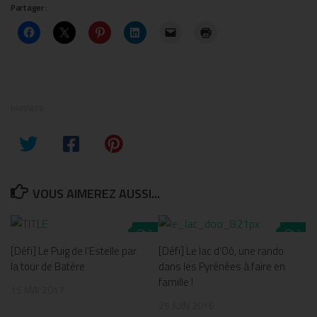
Partager :
PARTAGER
VOUS AIMEREZ AUSSI...
0
2
[Défi] Le Puig de l’Estelle par
[Défi] Le lac d’Oô, une rando
la tour de Batère
dans les Pyrénées à faire en
famille !
15 MAI 2017
25 JUIN 2016