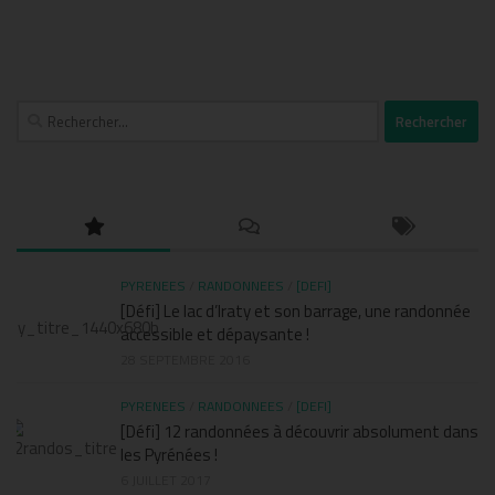
Rechercher :
PYRENEES
/
RANDONNEES
/
[DEFI]
[Défi] Le lac d’Iraty et son barrage, une randonnée
accessible et dépaysante !
28 SEPTEMBRE 2016
PYRENEES
/
RANDONNEES
/
[DEFI]
[Défi] 12 randonnées à découvrir absolument dans
les Pyrénées !
6 JUILLET 2017