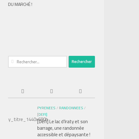
DU MARCHÉ !
Rechercher :
PYRENEES
/
RANDONNEES
/
[DEFI]
[Défi] Le lac d’Iraty et son
barrage, une randonnée
accessible et dépaysante !