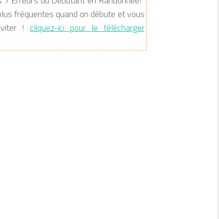
Les 7 Erreurs du Débutant en Randonnée!"
s plus fréquentes quand on débute et vous
viter !
cliquez-ici pour le télécharger