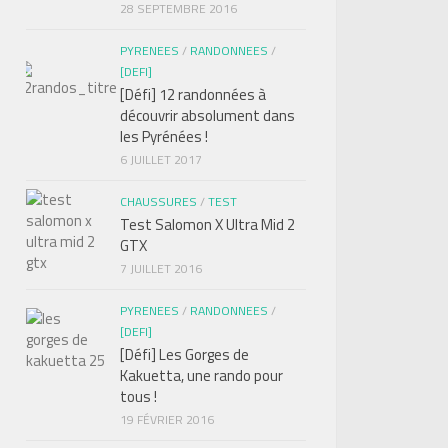
28 SEPTEMBRE 2016
PYRENEES
/
RANDONNEES
/
[DEFI]
[Défi] 12 randonnées à
découvrir absolument dans
les Pyrénées !
6 JUILLET 2017
CHAUSSURES
/
TEST
Test Salomon X Ultra Mid 2
GTX
7 JUILLET 2016
PYRENEES
/
RANDONNEES
/
[DEFI]
[Défi] Les Gorges de
Kakuetta, une rando pour
tous !
19 FÉVRIER 2016