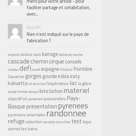
merci pour votre article - pour
faciliter partage et cohabitation,
avec...
GILLI DIT
Rien n’est indiqué sur le pays de
fabrication ?
barrage
astuce
avis
ampoule
bâtons de marche
cascade
cirque
chemin
conseils
defi
espagne
frontière
couteau
duvet
filtration
gorges
gourde
irabia
iraty
Gavarnie
lac
kakuetta
l'impératrice
la glère
kit de survie
materiel
liste
luchon
lampe frontale
lexique
Pays-
objectif
oô
passerelles
pansement
pyrenees
Basque
presentation
randonnee
pyrenees orientales
refuge
test
selection
topo
serviette micro fibre
vernet les bains