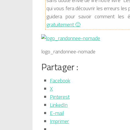
sans doute envie de lire notre livre "
qui vous fera découvrir les erreurs le
guidera pour savoir comment les é
gratuitement 🙂
logo_randonnee-nomade
Partager :
Facebook
X
Pinterest
LinkedIn
E-mail
Imprimer