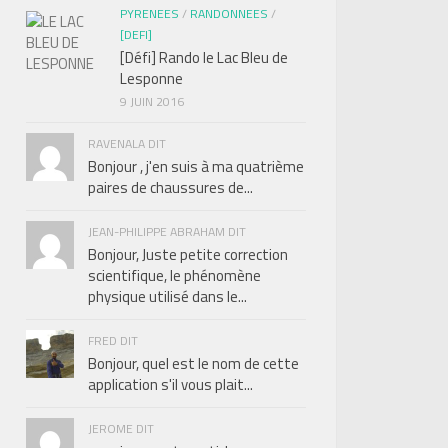
PYRENEES
/
RANDONNEES
/
[DEFI]
[Défi] Rando le Lac Bleu de
Lesponne
9 JUIN 2016
RAVENALA DIT
Bonjour , j'en suis à ma quatrième
paires de chaussures de...
JEAN-PHILIPPE ABRAHAM DIT
Bonjour, Juste petite correction
scientifique, le phénomène
physique utilisé dans le...
FRED DIT
Bonjour, quel est le nom de cette
application s'il vous plait...
JEROME DIT