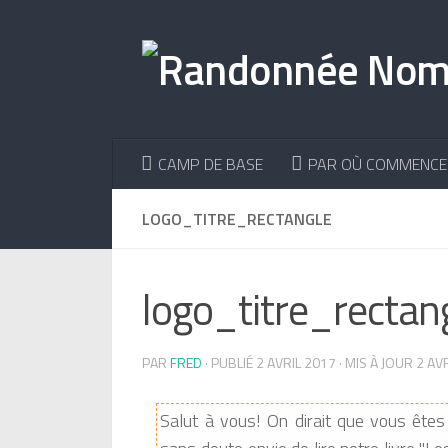
Skip to content
CAMP DE BASE
PAR OÙ COMMENCE
LOGO_TITRE_RECTANGLE
logo_titre_rectan
PAR
FRED
· PUBLIÉ
2 AVRIL 2017
· MIS À JOUR
2 AV
Salut à vous! On dirait que vous êtes 