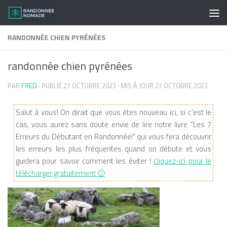
Skip to content
RANDONNÉE CHIEN PYRÉNÉES
randonnée chien pyrénées
PAR
FRED
· PUBLIÉ
27 OCTOBRE 2023
· MIS À JOUR
27 OCTOBRE 2023
Salut à vous! On dirait que vous êtes nouveau ici, si c'est le
cas, vous aurez sans doute envie de lire notre livre "Les 7
Erreurs du Débutant en Randonnée!" qui vous fera découvrir
les erreurs les plus fréquentes quand on débute et vous
guidera pour savoir comment les éviter !
cliquez-ici pour le
télécharger gratuitement 🙂