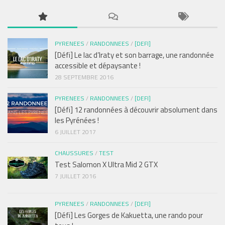
PYRENEES
/
RANDONNEES
/
[DEFI]
[Défi] Le lac d’Iraty et son barrage, une randonnée
accessible et dépaysante !
28 SEPTEMBRE 2016
PYRENEES
/
RANDONNEES
/
[DEFI]
[Défi] 12 randonnées à découvrir absolument dans
les Pyrénées !
6 JUILLET 2017
CHAUSSURES
/
TEST
Test Salomon X Ultra Mid 2 GTX
7 JUILLET 2016
PYRENEES
/
RANDONNEES
/
[DEFI]
[Défi] Les Gorges de Kakuetta, une rando pour