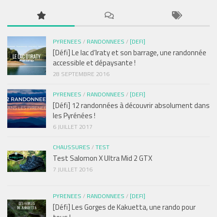
PYRENEES
/
RANDONNEES
/
[DEFI]
[Défi] Le lac d’Iraty et son barrage, une randonnée
accessible et dépaysante !
28 SEPTEMBRE 2016
PYRENEES
/
RANDONNEES
/
[DEFI]
[Défi] 12 randonnées à découvrir absolument dans
les Pyrénées !
6 JUILLET 2017
CHAUSSURES
/
TEST
Test Salomon X Ultra Mid 2 GTX
7 JUILLET 2016
PYRENEES
/
RANDONNEES
/
[DEFI]
[Défi] Les Gorges de Kakuetta, une rando pour