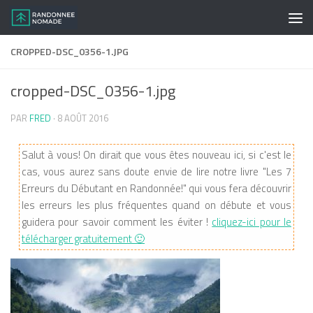
Skip to content
CROPPED-DSC_0356-1.JPG
cropped-DSC_0356-1.jpg
PAR
FRED
·
8 AOÛT 2016
Salut à vous! On dirait que vous êtes nouveau ici, si c'est le
cas, vous aurez sans doute envie de lire notre livre "Les 7
Erreurs du Débutant en Randonnée!" qui vous fera découvrir
les erreurs les plus fréquentes quand on débute et vous
guidera pour savoir comment les éviter !
cliquez-ici pour le
télécharger gratuitement 🙂