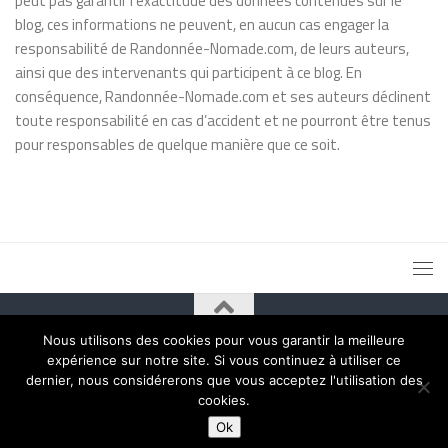
peut pas garantir l’exactitude des données contenues sur le
blog, ces informations ne peuvent, en aucun cas engager la
responsabilité de Randonnée-Nomade.com, de leurs auteurs,
ainsi que des intervenants qui participent à ce blog. En
conséquence, Randonnée-Nomade.com et ses auteurs déclinent
toute responsabilité en cas d’accident et ne pourront être tenus
pour responsables de quelque manière que ce soit.
Nous utilisons des cookies pour vous garantir la meilleure
Fièrement propulsé par
- Conçu par
Thème Hueman
expérience sur notre site. Si vous continuez à utiliser ce
dernier, nous considérerons que vous acceptez l'utilisation des
cookies.
Ok