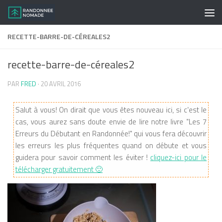
Skip to content
RECETTE-BARRE-DE-CÉREALES2
recette-barre-de-céreales2
PAR
FRED
·
20 AVRIL 2016
Salut à vous! On dirait que vous êtes nouveau ici, si c'est le
cas, vous aurez sans doute envie de lire notre livre "Les 7
Erreurs du Débutant en Randonnée!" qui vous fera découvrir
les erreurs les plus fréquentes quand on débute et vous
guidera pour savoir comment les éviter !
cliquez-ici pour le
télécharger gratuitement 🙂