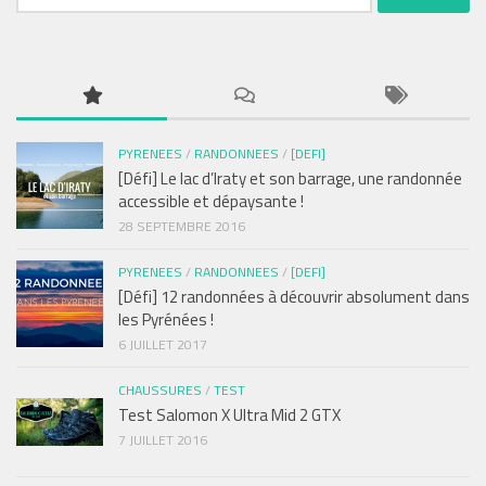
PYRENEES
/
RANDONNEES
/
[DEFI]
[Défi] Le lac d’Iraty et son barrage, une randonnée
accessible et dépaysante !
28 SEPTEMBRE 2016
PYRENEES
/
RANDONNEES
/
[DEFI]
[Défi] 12 randonnées à découvrir absolument dans
les Pyrénées !
6 JUILLET 2017
CHAUSSURES
/
TEST
Test Salomon X Ultra Mid 2 GTX
7 JUILLET 2016