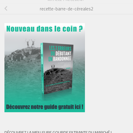
recette-barre-de-céreales2
DÉCOUVREZ LA MEILLEURE GOURDE FILTRANTE DU MARCHÉ !